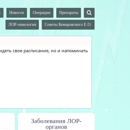
и
Новости
Операции
Препараты
ЛОР-онкология
Советы Комаровского Е.О.
 видеть свое расписание, но и напоминать
Заболевания ЛОР-
органов