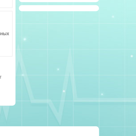
зных
т