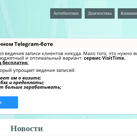
Антибиотики
Диагностика
Клиник
нном Telegram-боте
 без ведения записи клиентов никуда. Мало того, что нужно
 бюджетный и оптимальный вариант:
сервис VisitTime.
 бесплатно
.
оторый упрощает ведение записей:
ает им о визите;
шбэк и предоплаты;
ет больше зарабатывать;
м
Новости