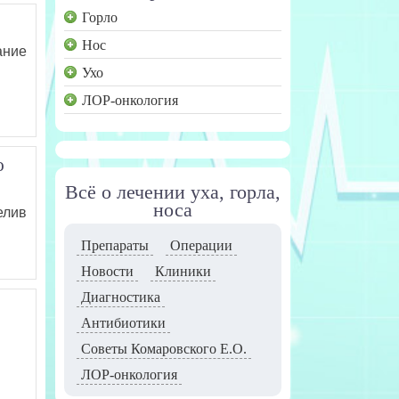
Горло
Нос
ание
Ухо
ЛОР-онкология
ю
Всё о лечении уха, горла,
носа
елив
Препараты
Операции
Новости
Клиники
Диагностика
Антибиотики
Советы Комаровского Е.О.
ЛОР-онкология