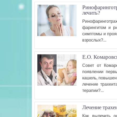
Ринофаринготр
лечить?
Ринофаринготра
фарингитом и ри
симптомы и прояв
взрослых?...
Е.О. Комаровс
Совет от Комар
появлении перв
кашель, повышени
лечение трахеит
терапии?...
Лечение трахе
Как вылечить о