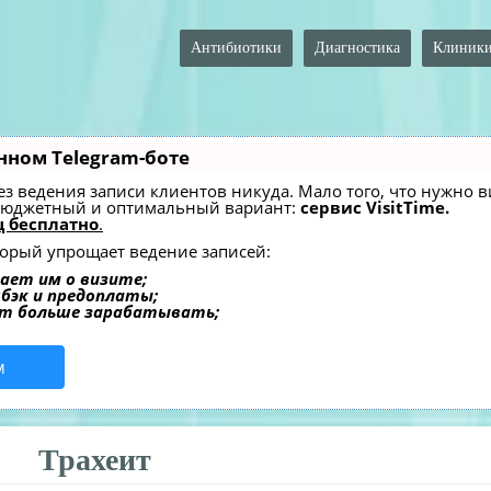
Антибиотики
Диагностика
Клиник
нном Telegram-боте
 без ведения записи клиентов никуда. Мало того, что нужно
 бюджетный и оптимальный вариант:
сервис VisitTime.
 бесплатно
.
оторый упрощает ведение записей:
ает им о визите;
шбэк и предоплаты;
ет больше зарабатывать;
м
Трахеит