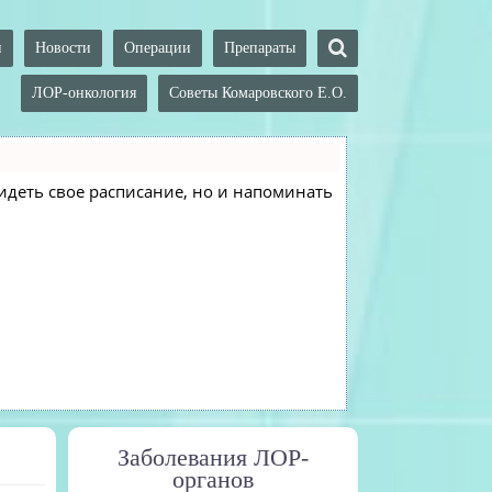
и
Новости
Операции
Препараты
ЛОР-онкология
Советы Комаровского Е.О.
 видеть свое расписание, но и напоминать
Заболевания ЛОР-
органов