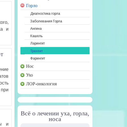
Горло
й
Диагностика горла
Заболевания Горла
ого,
Ангина
ка и
Кашель
Ларингит
Трахеит
ют
Фарингит
Нос
ение
Ухо
атов
ость
ЛОР-онкология
 при
Всё о лечении уха, горла,
носа
мы и