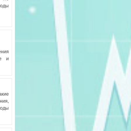
тоды
ения
ие и
акие
ния,
тоды