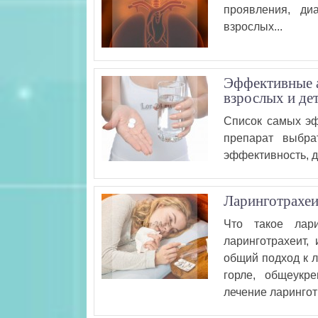
проявления, ди
взрослых...
Эффективные а
взрослых и де
Список самых эф
препарат выбра
эффективность, д
Ларинготрахеи
Что такое лари
ларинготрахеит,
общий подход к л
горле, общеукр
лечение ларингот