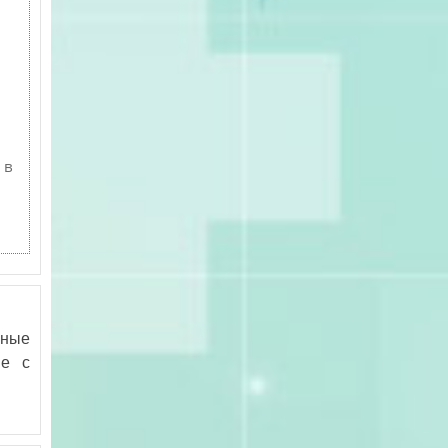
 в
жные
ие с