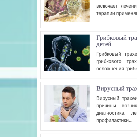
включает лечен
терапии применяю
Грибковый тра
детей
Грибковый трах
грибкового тра
осложнения грибко
Вирусный трах
Вирусный трахеи
причины возни
диагностика, л
профилактики...