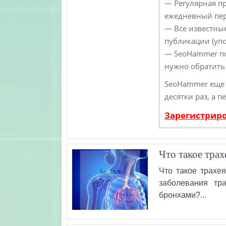
— Регулярная пр
ежедневный пере
— Все известны
публикации (упо
— SeoHammer пок
нужно обратить
SeoHammer еще 
десятки раз, а 
Зарегистрир
Что такое трах
Что такое трахе
заболевания тр
бронхами?...