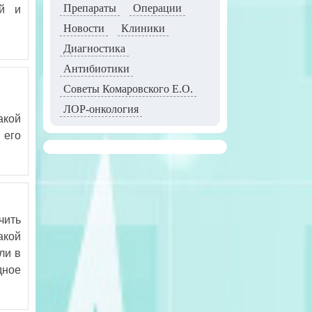
Препараты
Операции
ей и
Новости
Клиники
Диагностика
Антибиотики
Советы Комаровского Е.О.
ЛОР-онкология
акой
 его
чить
акой
ли в
дное