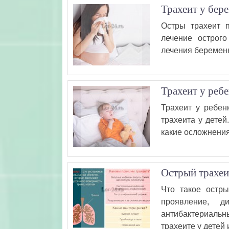
Трахеит у бер
Остры трахеит 
лечение острог
лечения беременн
Трахеит у ребе
Трахеит у ребен
трахеита у детей
какие осложнения 
Острый трахеи
Что такое остры
проявление, д
антибактериаль
трахеите у детей 