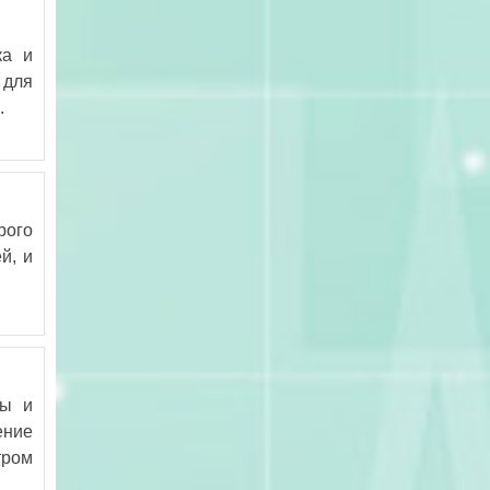
ка и
 для
.
рого
й, и
мы и
ение
тром