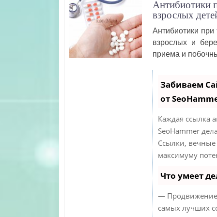
Антибиотики п
взрослых дете
Антибиотики при 
взрослых и бер
приема и побочны
Забиваем Са
от SeoHamm
Каждая ссылка а
SeoHammer дела
Ссылки, вечные 
максимуму поте
Что умеет д
— Продвижение 
самых лучших с