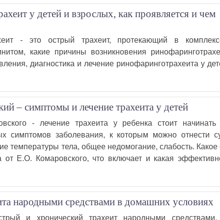
ахеит у детей и взрослых, как проявляется и чем
хеит - это острый трахеит, протекающий в комплек
нитом, какие причины возникновения ринофаринготрахе
ления, диагностика и лечение ринофаринготрахеита у дет
кий – симптомы и лечение трахеита у детей
овского - лечение трахеита у ребенка стоит начинать
ых симптомов заболевания, к которым можно отнести с
е температуры тела, общее недомогание, слабость. Какое 
а от Е.О. Комаровского, что включает и какая эффективн
ита народными средствами в домашних условиях
стрый и хронический трахеит народными средствами,