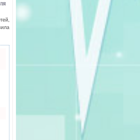
ля
тей,
вила