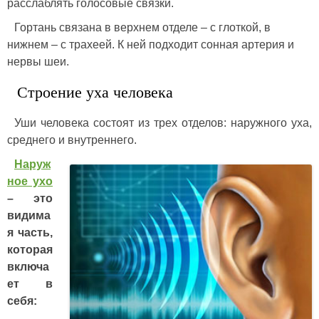
расслаблять голосовые связки.
Гортань связана в верхнем отделе – с глоткой, в
нижнем – с трахеей. К ней подходит сонная артерия и
нервы шеи.
Строение уха человека
Уши человека состоят из трех отделов: наружного уха,
среднего и внутреннего.
Наруж
ное ухо
– это
видима
я часть,
которая
включа
ет в
себя: