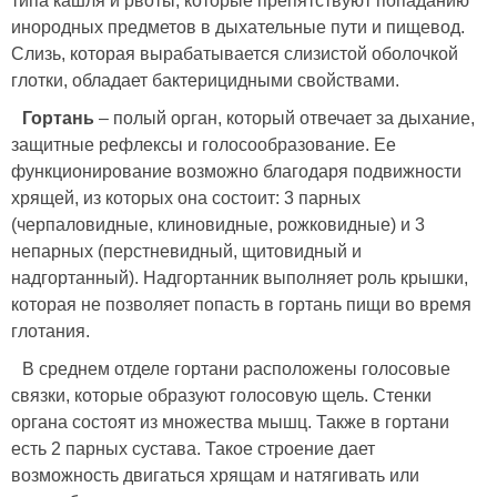
типа кашля и рвоты, которые препятствуют попаданию
инородных предметов в дыхательные пути и пищевод.
Слизь, которая вырабатывается слизистой оболочкой
глотки, обладает бактерицидными свойствами.
Гортань
– полый орган, который отвечает за дыхание,
защитные рефлексы и голосообразование. Ее
функционирование возможно благодаря подвижности
хрящей, из которых она состоит: 3 парных
(черпаловидные, клиновидные, рожковидные) и 3
непарных (перстневидный, щитовидный и
надгортанный). Надгортанник выполняет роль крышки,
которая не позволяет попасть в гортань пищи во время
глотания.
В среднем отделе гортани расположены голосовые
связки, которые образуют голосовую щель. Стенки
органа состоят из множества мышц. Также в гортани
есть 2 парных сустава. Такое строение дает
возможность двигаться хрящам и натягивать или