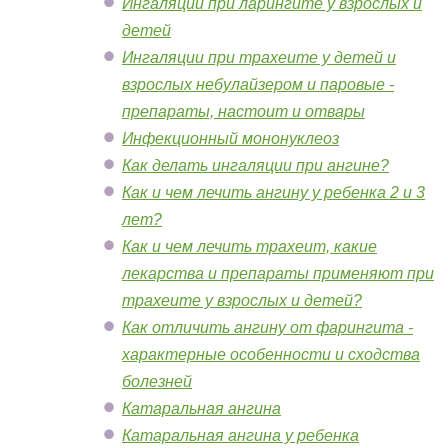
Ингаляции при ларингите у взрослых и
детей
Ингаляции при трахеите у детей и
взрослых небулайзером и паровые -
препараты, настоит и отвары
Инфекционный мононуклеоз
Как делать ингаляции при ангине?
Как и чем лечить ангину у ребенка 2 и 3
лет?
Как и чем лечить трахеит, какие
лекарства и препараты применяют при
трахеите у взрослых и детей?
Как отличить ангину от фарингита -
характерные особенности и сходства
болезней
Катаральная ангина
Катаральная ангина у ребенка