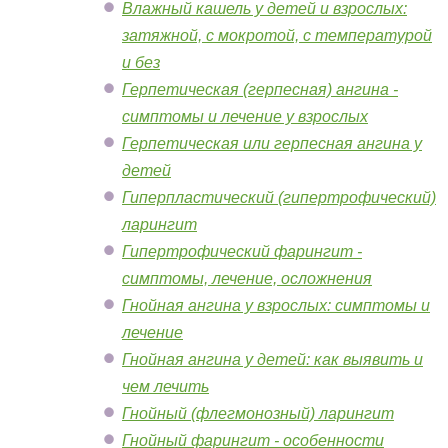
Влажный кашель у детей и взрослых:
затяжной, с мокротой, с температурой
и без
Герпетическая (герпесная) ангина -
симптомы и лечение у взрослых
Герпетическая или герпесная ангина у
детей
Гиперпластический (гипертрофический)
ларингит
Гипертрофический фарингит -
симптомы, лечение, осложнения
Гнойная ангина у взрослых: симптомы и
лечение
Гнойная ангина у детей: как выявить и
чем лечить
Гнойный (флегмонозный) ларингит
Гнойный фарингит - особенности