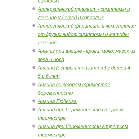
взрослых
Аллергический трахеит - симптомы и
лечение у детей и взрослых
Аллергический фарингит: в чем отличия
от других видов, симптомы и методы
лечения
Анализ при ангине - крови, мочи, мазок из
зева и носа
Ангина (острый тонзиллит) у детей 4 ,
5 и 6 лет
Ангина во втором триместре
беременности
Ангина Людвига
Ангина при беременности в первом
триместре
Ангина при беременности в третьем
триместре