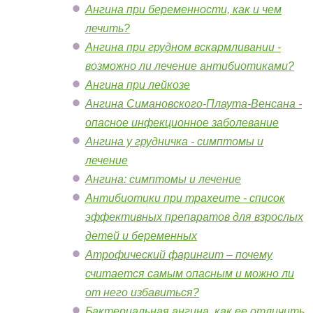
Ангина при беременности, как и чем
лечить?
Ангина при грудном вскармливании -
возможно ли лечение антибиотиками?
Ангина при лейкозе
Ангина Симановского-Плаута-Венсана -
опасное инфекционное заболевание
Ангина у грудничка - симптомы и
лечение
Ангина: симптомы и лечение
Антибиотики при трахеите - список
эффективных препаратов для взрослых
детей и беременных
Атрофический фарингит – почему
считается самым опасным и можно ли
от него избавиться?
Бактериальная ангина, как ее отличить