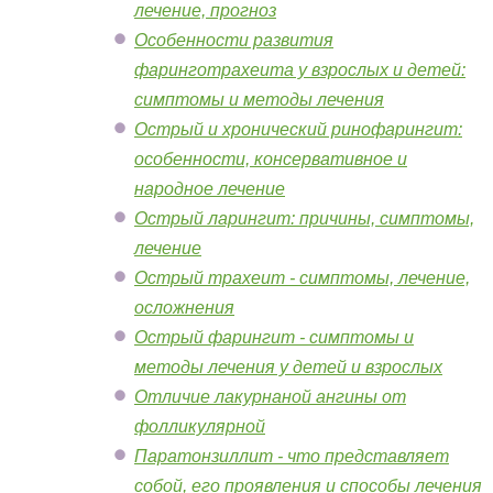
лечение, прогноз
Особенности развития
фаринготрахеита у взрослых и детей:
симптомы и методы лечения
Острый и хронический ринофарингит:
особенности, консервативное и
народное лечение
Острый ларингит: причины, симптомы,
лечение
Острый трахеит - симптомы, лечение,
осложнения
Острый фарингит - симптомы и
методы лечения у детей и взрослых
Отличие лакурнаной ангины от
фолликулярной
Паратонзиллит - что представляет
собой, его проявления и способы лечения