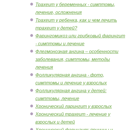
Трахеит у беременных - симптомы,
лечение, осложнения
Трахеит у ребенка, как и чем лечить
трахеит у детей?
Фарингомикоз или грибковый фарингит
- симптомы и лечение
Флегмонозная ангина – особенности
заболевания, симптомы, методы
лечения
Фолликулярная ангина - фото,
симптомы и лечение у взрослых
Фолликулярная ангина у детей:
симптомы, лечение
Хронический ларингит у взрослых
Хронический трахеит - лечение у
взрослых и детей
Хронический фарингит: причины и