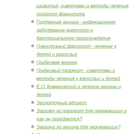
развития, симптомы и методы лечения
гнойного фарингита
Гортанная ангина - инфекционное
заболевание вирусного и
бактериального происхождения
Гранулезный фарингит - лечение у
детей и взрослых
Грибковая ангина
Грибковый трахеит - симптомы и
методы лечения у взрослых и детей
Е.О. Комаровский о лечении ангины у
детей
Заглоточный абсцесс
Заразен ли трахеит для окружающих и
как он передается?
Заразна ли ангина для окружающих?