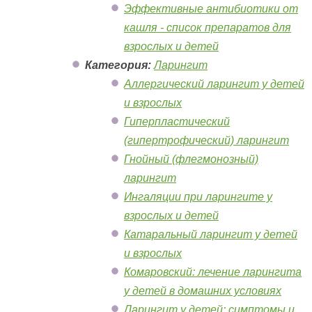
Эффективные антибиотики от
кашля - список препаратов для
взрослых и детей
Категория:
Ларингит
Аллергический ларингит у детей
и взрослых
Гиперпластический
(гипертрофический) ларингит
Гнойный (флегмонозный)
ларингит
Ингаляции при ларингите у
взрослых и детей
Катаральный ларингит у детей
и взрослых
Комаровский: лечение ларингита
у детей в домашних условиях
Ларингит у детей: симптомы и