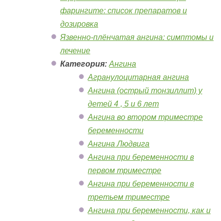
фарингите: список препаратов и
дозировка
Язвенно-плёнчатая ангина: симптомы и
лечение
Категория:
Ангина
Агранулоцитарная ангина
Ангина (острый тонзиллит) у
детей 4 , 5 и 6 лет
Ангина во втором триместре
беременности
Ангина Людвига
Ангина при беременности в
первом триместре
Ангина при беременности в
третьем триместре
Ангина при беременности, как и