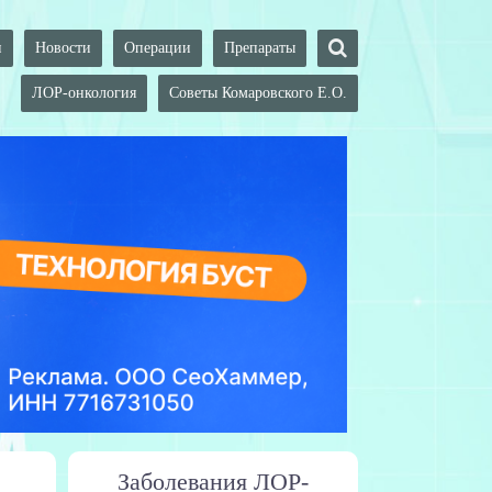
и
Новости
Операции
Препараты
ЛОР-онкология
Советы Комаровского Е.О.
Заболевания ЛОР-