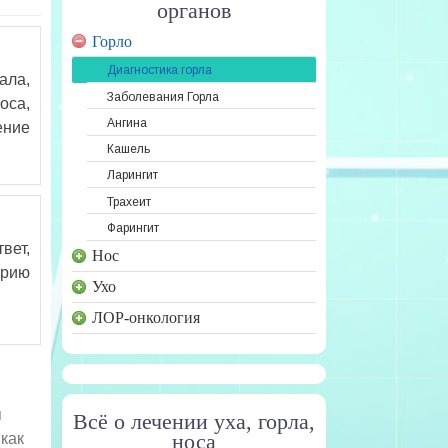
органов
Горло
Диагностика горла
ала,
Заболевания Горла
оса,
Ангина
ение
Кашель
Ларингит
Трахеит
Фарингит
вет,
Нос
ерию
Ухо
ЛОР-онкология
я
Всё о лечении уха, горла,
носа
как