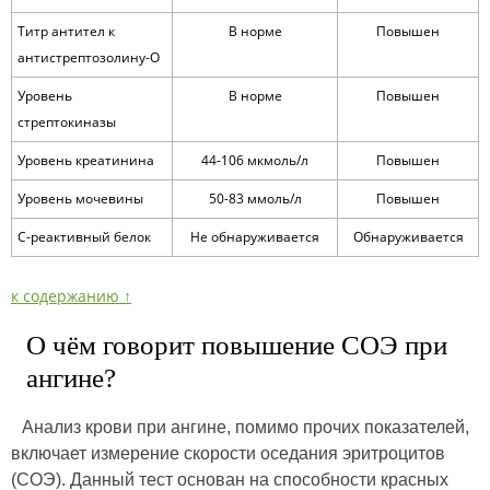
Титр антител к
В норме
Повышен
антистрептозолину-О
Уровень
В норме
Повышен
стрептокиназы
Уровень креатинина
44-106 мкмоль/л
Повышен
Уровень мочевины
50-83 ммоль/л
Повышен
C-реактивный белок
Не обнаруживается
Обнаруживается
к содержанию ↑
О чём говорит повышение СОЭ при
ангине?
Анализ крови при ангине, помимо прочих показателей,
включает измерение скорости оседания эритроцитов
(СОЭ). Данный тест основан на способности красных