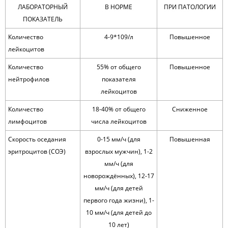
ЛАБОРАТОРНЫЙ
В НОРМЕ
ПРИ ПАТОЛОГИИ
ПОКАЗАТЕЛЬ
Количество
4-9*109/л
Повышенное
лейкоцитов
Количество
55% от общего
Повышенное
нейтрофилов
показателя
лейкоцитов
Количество
18-40% от общего
Сниженное
лимфоцитов
числа лейкоцитов
Скорость оседания
0-15 мм/ч (для
Повышенная
эритроцитов (СОЭ)
взрослых мужчин),
1-2
мм/ч (для
новорождённых),
12-17
мм/ч (для детей
первого года жизни),
1-
10 мм/ч (для детей до
10 лет)