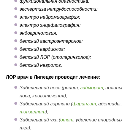
функциональная диагностика;
экспертиза нетрудоспособности;
электро нейромиография;
электро энцефалография;
эндокринология;
детский гастроэнтеролог;
детский кардиолог;
детский ЛОР (отоларинголог);
детский невролог.
ЛОР врач в Липецке проводит лечение:
Заболеваний носа (ринит,
гайморит
, полипы
носа, кровотечения);
Заболеваний гортани (
фарингит
, аденоиды,
тонзиллит
);
Заболеваний уха (
отит
, удаление инородных
тел).