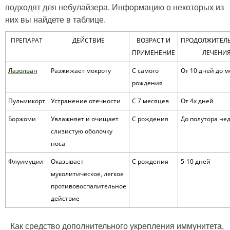
подходят для небулайзера. Информацию о некоторых из
них вы найдете в таблице.
ПРЕПАРАТ
ДЕЙСТВИЕ
ВОЗРАСТ И
ПРОДОЛЖИТЕЛ
ПРИМЕНЕНИЕ
ЛЕЧЕНИ
Лазолван
Разжижает мокроту
С самого
От 10 дней до 
рождения
Пульмикорт
Устранение отечности
С 7 месяцев
От 4х дней
Боржоми
Увлажняет и очищает
С рождения
До полутора не
слизистую оболочку
носа
Флуимуцил
Оказывает
С рождения
5-10 дней
муколитическое, легкое
противовоспалительное
действие
Как средство дополнительного укрепления иммунитета,