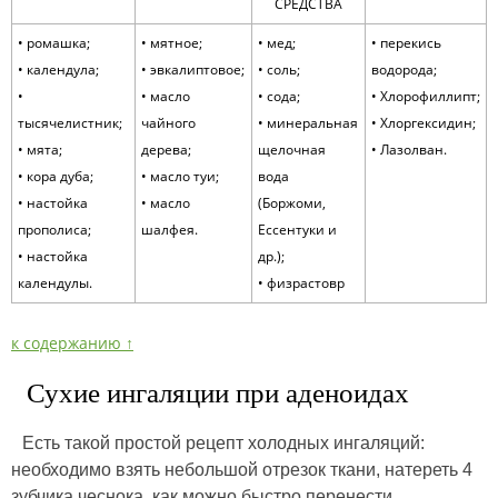
СРЕДСТВА
• ромашка;
• мятное;
• мед;
• перекись
• календула;
• эвкалиптовое;
• соль;
водорода;
•
• масло
• сода;
• Хлорофиллипт;
тысячелистник;
чайного
• минеральная
• Хлоргексидин;
• мята;
дерева;
щелочная
• Лазолван.
• кора дуба;
• масло туи;
вода
• настойка
• масло
(Боржоми,
прополиса;
шалфея.
Ессентуки и
• настойка
др.);
календулы.
• физрастовр
к содержанию ↑
Сухие ингаляции при аденоидах
Есть такой простой рецепт холодных ингаляций:
необходимо взять небольшой отрезок ткани, натереть 4
зубчика чеснока, как можно быстро перенести