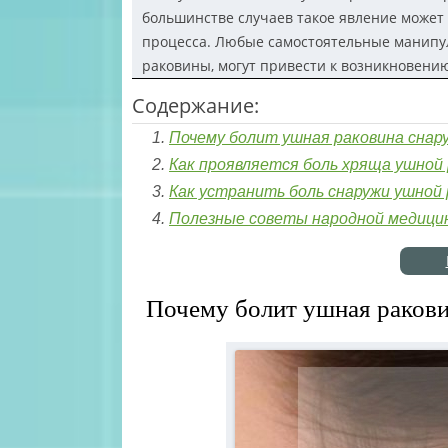
большинстве случаев такое явление может 
процесса. Любые самостоятельные манипу
раковины, могут привести к возникновени
Содержание:
Почему болит ушная раковина снар
Как проявляется боль хряща ушной
Как устранить боль снаружи ушной
Полезные советы народной медици
Почему болит ушная раков