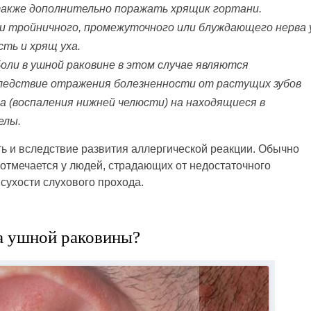
также дополнительно поражать хрящик гортани.
ии тройничного, промежуточного или блуждающего нерва 
ть и хрящ уха.
ли в ушной раковине в этом случае являются
ледствие отражения болезненности от растущих зубов
а (воспаления нижней челюсти) на находящиеся в
елы.
ь и вследствие развития аллергической реакции. Обычно
отмечается у людей, страдающих от недостаточного
сухости слухового прохода.
а ушной раковины?