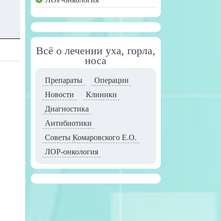
Всё о лечении уха, горла,
носа
Препараты
Операции
Новости
Клиники
Диагностика
Антибиотики
Советы Комаровского Е.О.
ЛОР-онкология