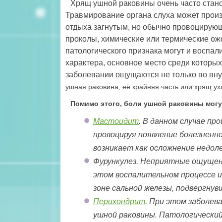
Хрящ ушной раковины очень часто стано
Травмирование органа слуха может произо
отдыха загнутым, но обычно провоцирую
проколы, химические или термические ож
патологического признака могут и воспал
характера, основное место среди которы
заболевании ощущаются не только во внут
ушная раковина, её крайняя часть или хрящ ух
Помимо этого, боли ушной раковины мог
Мастоидит
. В данном случае пр
провоцируя появление болезненн
возникает как осложнение недол
Фурункулез. Неприятные ощущени
этом воспалительном процессе 
зоне сальной железы, подвергнув
Перихондрит
. При этом заболев
ушной раковины. Патологический