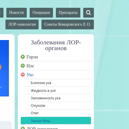
и
Новости
Операции
Препараты
ЛОР-онкология
Советы Комаровского Е.О.
Заболевания ЛОР-
органов
Горло
Нос
Ухо
Болезни уха
Жидкость в ухе
Заложенность уха
Опухоли
Отит
Ушная боль
ЛОР-онкология