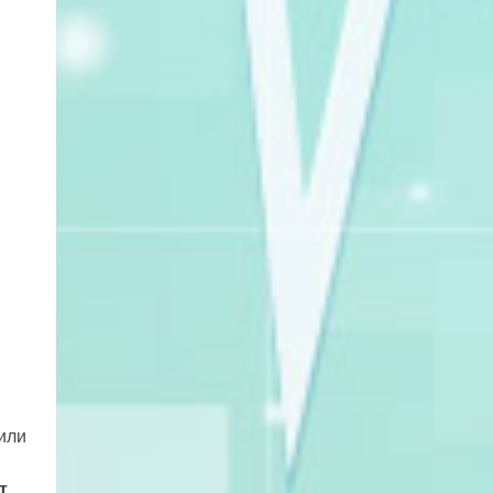
или
т