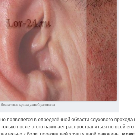
Воспаление хряща ушной раковины
о появляется в определённой области слухового прохода 
 только после этого начинает распространяться по всей его
лнительно к боли, поразившей хрящ ушной раковины,
може