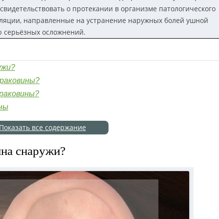
свидетельствовать о протекании в организме патологического
ляции, направленные на устранение наружных болей ушной
ю серьёзных осложнений.
ужи?
 раковины?
 раковины?
ны
Показать все содержание
ина снаружи?