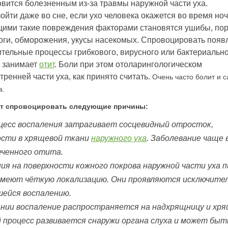
вится болезненным из-за травмы наружной части уха.
йти даже во сне, если ухо человека окажется во время но
щими такие повреждения факторами становятся ушибы, пор
оги, обморожения, укусы насекомых. Спровоцировать появ
ительные процессы грибкового, вирусного или бактериальн
х занимает
отит
. Боли при этом отоларингологическом
ренней части уха, как принято считать.
Очень часто болит и 
а.
ут спровоцировать следующие причины:
оцесс воспаления затрагивает сосцевидный отросток,
ости в хрящевой ткани
наружного уха
. Заболевание чаще 
еченного отита.
я на поверхности кожного покрова наружной части уха п
имеют чёткую локализацию. Они проявляются исключител
шейся воспалению.
ании воспаление распространяется на надхрящницу и хр
 процесс развивается снаружи органа слуха и может быт