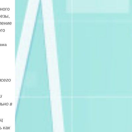
чного
езы,
ление
ого
сама
всего
и
ьно в
ящ
ь как