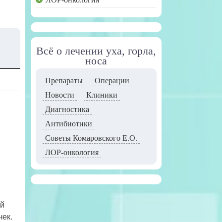
Всё о лечении уха, горла,
носа
Препараты
Операции
Новости
Клиники
Диагностика
Антибиотики
Советы Комаровского Е.О.
ЛОР-онкология
ой
чек.