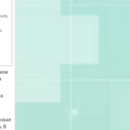
ния,
е.
ском
м
 в
ковая
. В