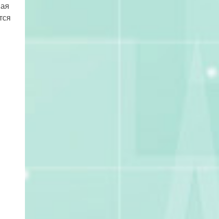
ная
тся