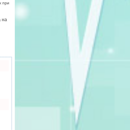
к при
 на