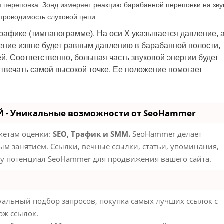
я перепонка. Зонд измеряет реакцию барабанной перепонки на зву
 проводимость слуховой цепи.
афике (тимпанограмме). На оси X указывается давление, а
ление извне будет равным давлению в барабанной полости,
. Соответственно, большая часть звуковой энергии будет
 отвечать самой высокой точке. Ее положение помогает
 - Уникальные возможности от SeoHammer
акетам оценки:
SEO, Трафик и SMM.
SeoHammer делает
м занятием. Ссылки, вечные ссылки, статьи, упоминания,
му потенциал SeoHammer для продвижения вашего сайта.
альный подбор запросов, покупка самых лучших ссылок с
рж ссылок.