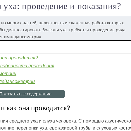
уха: проведение и показания?
 из многих частей, целостность и слаженная работа которых
обы диагностировать болезни уха, требуется проведение ряда
ет импедансометрия.
она проводится?
особенности проведения
ометрии
мпедансометрии
Показать все содержание
и как она проводится?
ия среднего уха и слуха человека. С помощью акустическ
ояние перепонки уха, евстахиевой трубы и слуховых косто