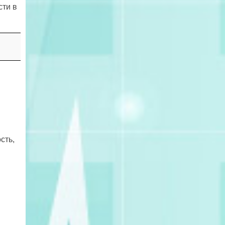
сти в
сть,