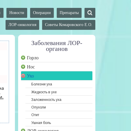
и
Новости
Операции
Препараты
ЛОР-онкология
Советы Комаровского Е.О.
Заболевания ЛОР-
органов
Горло
Нос
Ухо
Болезни уха
на
.
Жидкость в ухе
и.
Заложенность уха
Опухоли
Отит
Ушная боль
ЛОР-онкология