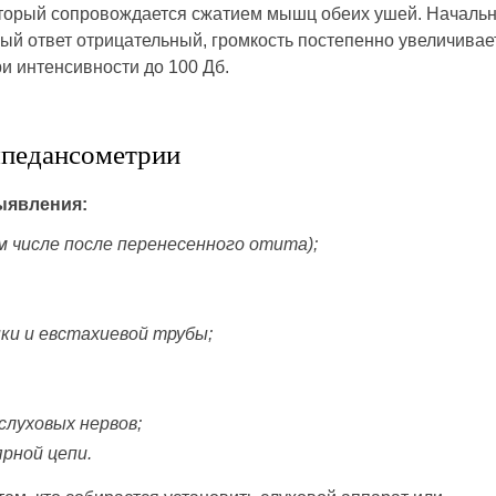
который сопровождается сжатием мышц обеих ушей. Началь
ный ответ отрицательный, громкость постепенно увеличивае
ри интенсивности до 100 Дб.
мпедансометрии
ыявления:
м числе после перенесенного отита);
ки и евстахиевой трубы;
слуховых нервов;
рной цепи.