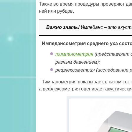
Также во время процедуры проверяют давл
ней или рубцов.
Важно знать!
Импеданс – это акуст
Импедансометрия среднего уха состо
тимпанометрия
(представляет с
разным давлением);
рефлексометрия (исследование р
Тимпанометрия показывает, в каком сос
а рефлексометрия оценивает акустически