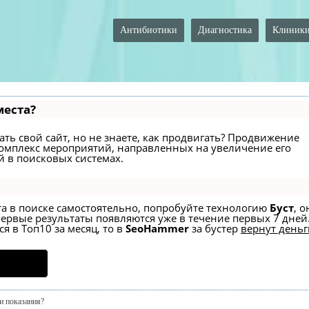
Антибиотики
Диагностика
Клиник
места?
ть свой сайт, но не знаете, как продвигать? Продвижение
й комплекс мероприятий, направленных на увеличение его
 в поисковых системах.
та в поиске самостоятельно, попробуйте технологию
Буст
, о
первые результаты появляются уже в течение первых 7 дней
я в Топ10 за месяц, то в
SeoHammer
за бустер
вернут деньг
и показания?