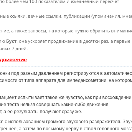
 по более чем 100 показателям и ежедневный пересчет
ные ссылки, вечные ссылки, публикации (упоминания, мне
ние, а также запросы, на которые нужно обратить внимани
гию
Буст
, она ускоряет продвижение в десятки раз, а первые
рвых 7 дней.
одвижение
онки под разным давлением регистрируются в автоматиче
симости от типа аппарата для импедансометрии, на которо
пациент испытывает такое же чувство, как при восхождении
ие теста нельзя совершать какие-либо движения.
, а ее результаты получают сразу же.
я с использованием громкого звукового раздражителя. Зву
реннее, а затем по восьмому нерву в ствол головного мозга