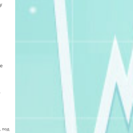
у
ые
;
, под