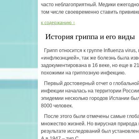
часто неблагоприятный. Медики ежегодно
том числе своевременно ставить прививки
к содержанию ↑
История гриппа и его виды
Грипп относится к группе Influenza viru
«инфлюэнцией», так же болезнь была изв
задокументирована в 16 веке, но еще в 2
похожими на гриппозную инфекцию.
Первый достоверный отчет о глобальной
инфекции началась на территории России
эпидемии несколько городов Испании был
8000 человек.
После этого были отмечены самые глоба
множество жизней. Но вирусная природа и
результате исследований был установлен 
А в 1947 – тип С.