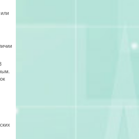
 или
личии
3
ным.
ток
ских