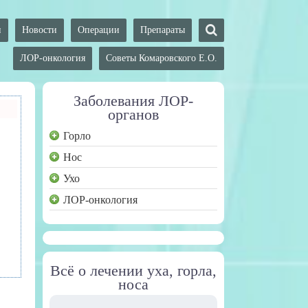
и
Новости
Операции
Препараты
ЛОР-онкология
Советы Комаровского Е.О.
Заболевания ЛОР-
органов
Горло
Нос
Ухо
ЛОР-онкология
Всё о лечении уха, горла,
носа