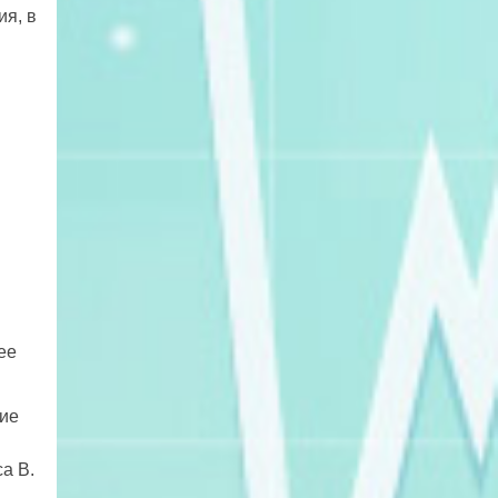
я, в
ее
шие
а В.