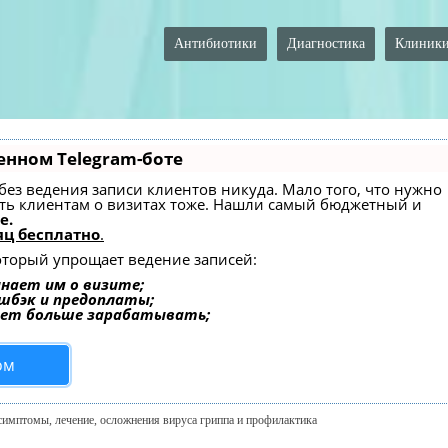
Антибиотики
Диагностика
Клиник
енном Telegram-боте
— без ведения записи клиентов никуда. Мало того, что нужно
ать клиентам о визитах тоже. Нашли самый бюджетный и
e.
ц бесплатно
.
который упрощает ведение записей:
нает им о визите;
эшбэк и предоплаты;
ает больше зарабатывать;
ом
 симптомы, лечение, осложнения вируса гриппа и профилактика