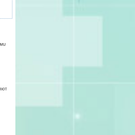
ыми
яют