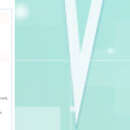
ния,
е.