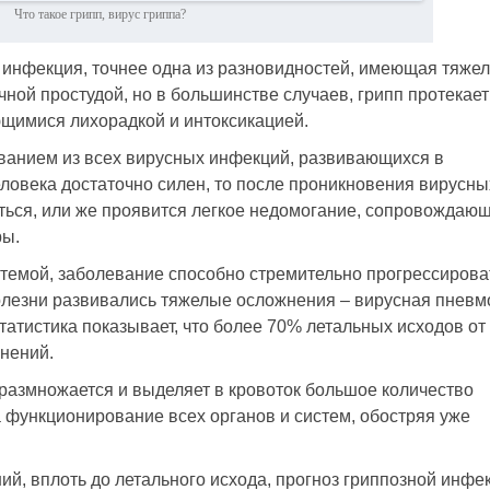
Что такое грипп, вирус гриппа?
 инфекция, точнее одна из разновидностей, имеющая тяже
чной простудой, но в большинстве случаев, грипп протекает
имися лихорадкой и интоксикацией.
ванием из всех вирусных инфекций, развивающихся в
еловека достаточно силен, то после проникновения вирусны
иться, или же проявится легкое недомогание, сопровождаю
ры.
темой, заболевание способно стремительно прогрессирова
болезни развивались тяжелые осложнения – вирусная пневм
 Статистика показывает, что более 70% летальных исходов от
жнений.
 размножается и выделяет в кровоток большое количество
а функционирование всех органов и систем, обостряя уже
ий, вплоть до летального исхода, прогноз гриппозной инфе