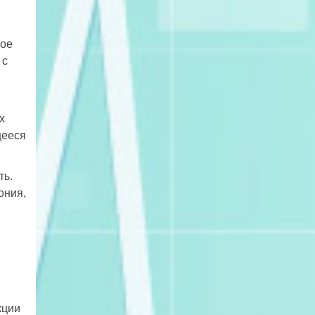
лое
 с
х
щееся
ть.
ония,
кции