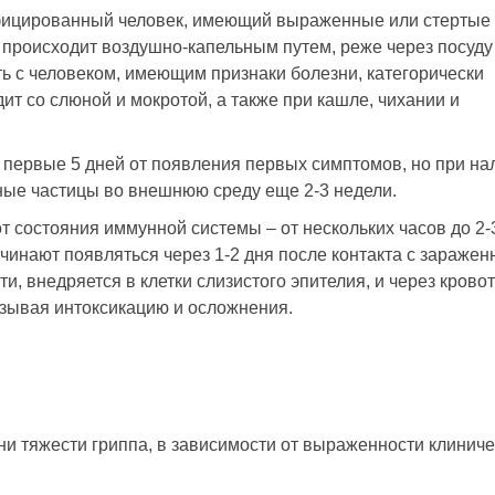
нфицированный человек, имеющий выраженные или стертые
происходит воздушно-капельным путем, реже через посуду
ть с человеком, имеющим признаки болезни, категорически
т со слюной и мокротой, а также при кашле, чихании и
 первые 5 дней от появления первых симптомов, но при на
ные частицы во внешнюю среду еще 2-3 недели.
т состояния иммунной системы – от нескольких часов до 2-
чинают появляться через 1-2 дня после контакта с заражен
и, внедряется в клетки слизистого эпителия, и через крово
ызывая интоксикацию и осложнения.
и тяжести гриппа, в зависимости от выраженности клиниче