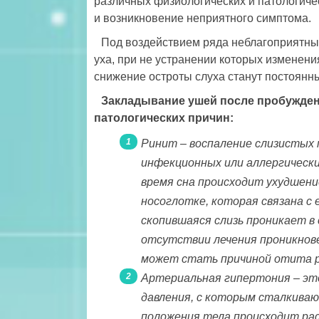
различных физиологических и патологиче
и возникновение неприятного симптома.
Под воздействием ряда неблагоприятн
уха, при не устранении которых изменени
снижение остроты слуха станут постоянн
Закладывание ушей после пробужде
патологических причин:
Ринит – воспаление слизистых п
инфекционных или аллергическ
время сна происходит ухудшение
носоглотке, которая связана с
скопившаяся слизь проникает в
отсутствии лечения проникнове
может стать причиной отита р
Артериальная гипертония – эт
давления, с которым сталкиваю
положения тела происходит ра