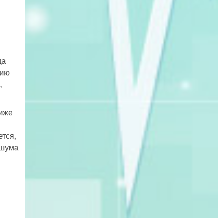
да
нию
,
ниже
тся,
 шума