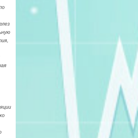
по
елез
ьную
тия,
я
ная
ляции
хо
о