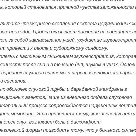
ха, который становится причиной чувства заложенности 
зультате чрезмерного скопления секрета церуминозных ж
овых проходов. Пробка оказывает давление на соединител
чет за собой закладывание ушей, ухудшение звуковосприя
ет привести к рвоте и судорожному синдрому.
олезнь с частичным снижением звуковосприятия, котора
енности после сна и в течение дня, шумом в ушах. Основ
 ворсинок слуховой системы и нервных волокон, которые
и сигналов.
х оболочек слуховой трубы и барабанной мембраны в
кционных агентов, чаще из внешнего отдела слухового
 Катаральный процесс сопровождается нарушением венти
ией мембраны. Это приводит к тому, что закладывает у
дшается слух, возникает боль и дискомфорт.
рагической формы приводит к тому, что у больного сильн