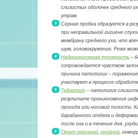
слизистых оболочек среднего у
утрам.
Серная пробка образуется в ре
при неправильной гигиене слух
мембрану среднего уха, что вле
шум, головокружение. Реже мож
Нейросенсорная тугоухость
– б
сопровождается чувством залож
причина патологии – поражение
участвуют в процессе обработк
Тубоотит
– патология слизисты
результате проникновения инфе
прохода или носовой полости.
барабанного отдела и деформац
после сна и в течение дня, уху
Отит серозной
,
гнойной
, гемор