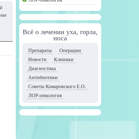
ый
ими
Всё о лечении уха, горла,
носа
Препараты
Операции
Новости
Клиники
Диагностика
Антибиотики
Советы Комаровского Е.О.
ЛОР-онкология