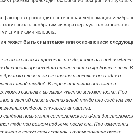
ских проблем происходит ослабление восприятия звуковых
ых факторов происходит постепенная деформация мембра
я могут носить необратимый характер: чувство заложенност
ыми спутниками человека.
ния может быть симптомом или осложнением следующ
окровов носовых проходов, в ходе, которого под воздейс
их факторов происходит интенсивная выработка слизи. 
 дренажа слизи и ее скопление в носовых проходах и
 евстахиевой трубой. В горизонтальном положении
 слуховую систему, вызывая чувство заложенности. При
ние и застой слизи в евстахиевой трубе или среднем ухе
азличных отделов слухового аппарата.
о синдром повышения систолического и/или диастоличес
тся люди при резком подъеме после сна. При изменении
стяжение сосудистых стенок и формирование отека