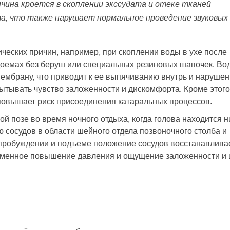
ичина кроется в скоплении экссудата и отеке тканей
а, что также нарушает нормальное проведение звуковых
ческих причин, например, при скоплении воды в ухе после
доемах без беруш или специальных резиновых шапочек. Во
ембрану, что приводит к ее выпячиванию внутрь и наруше
ытывать чувство заложенности и дискомфорта. Кроме этого
повышает риск присоединения катаральных процессов.
й позе во время ночного отдыха, когда голова находится 
 сосудов в области шейного отдела позвоночного столба и
пробуждении и подъеме положение сосудов восстанавливае
временное повышение давления и ощущение заложенности и