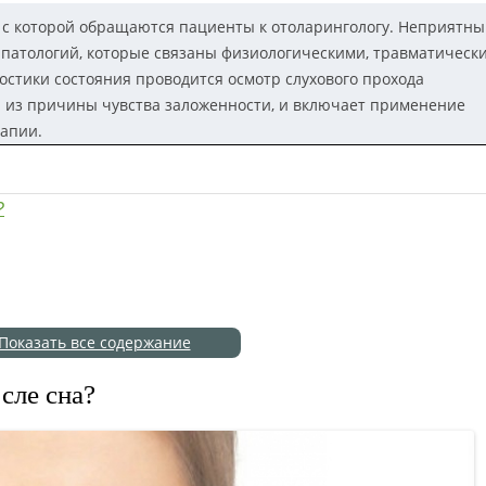
б, с которой обращаются пациенты к отоларингологу. Неприятн
 патологий, которые связаны физиологическими, травматическ
стики состояния проводится осмотр слухового прохода
я из причины чувства заложенности, и включает применение
апии.
?
Показать все содержание
сле сна?