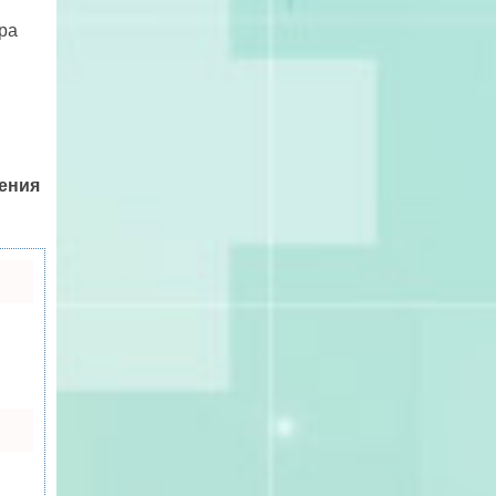
ра
ления