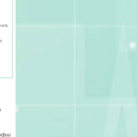
ния,
е.
о
рофии