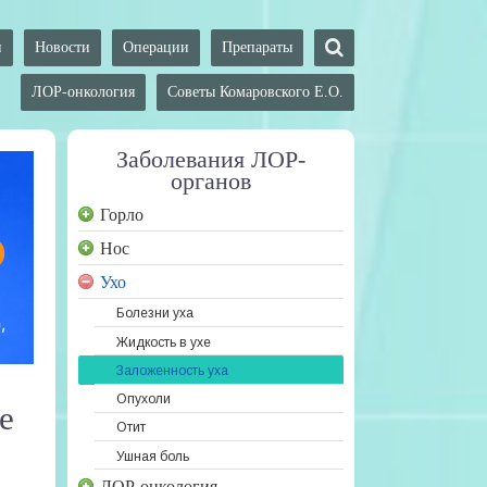
и
Новости
Операции
Препараты
ЛОР-онкология
Советы Комаровского Е.О.
Заболевания ЛОР-
органов
Горло
Нос
Ухо
Болезни уха
Жидкость в ухе
Заложенность уха
Опухоли
е
Отит
Ушная боль
ЛОР-онкология