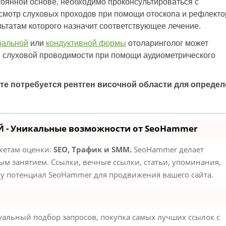
тоянной основе, необходимо проконсультироваться с
смотр слуховых проходов при помощи отоскопа и рефлекто
льтатам которого назначит соответствующее лечение.
ральной
или
кондуктивной формы
отоларинголог может
и слуховой проводимости при помощи аудиометрического
е потребуется рентген височной области для опреде
 - Уникальные возможности от SeoHammer
акетам оценки:
SEO, Трафик и SMM.
SeoHammer делает
м занятием. Ссылки, вечные ссылки, статьи, упоминания,
му потенциал SeoHammer для продвижения вашего сайта.
альный подбор запросов, покупка самых лучших ссылок с