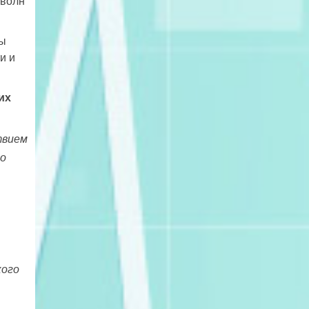
 волн
ны
и и
их
твием
Во
кого