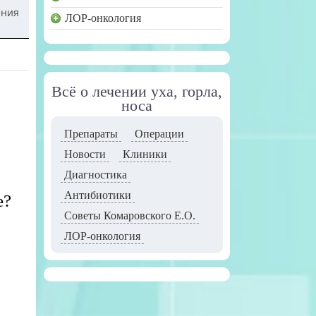
ения
ЛОР-онкология
Всё о лечении уха, горла,
носа
Препараты
Операции
Новости
Клиники
Диагностика
Антибиотики
е?
Советы Комаровского Е.О.
ЛОР-онкология