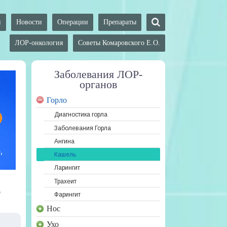
и
Новости
Операции
Препараты
ЛОР-онкология
Советы Комаровского Е.О.
Заболевания ЛОР-
органов
Горло
Диагностика горла
Заболевания Горла
Ангина
Кашель
Ларингит
Трахеит
?
Фарингит
Нос
Ухо