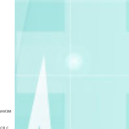
анизм
ся с