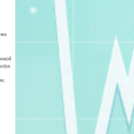
чка
онкой
ьтра.
ие,