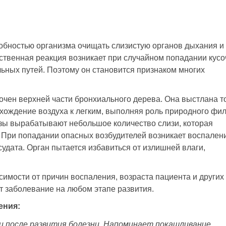
обностью организма очищать слизистую органов дыхания и
ественная реакция возникает при случайном попадании кусо
льных путей. Поэтому он становится признаком многих
очен верхней части бронхиального дерева. Она выстлана т
хождение воздуха к легким, выполняя роль природного фил
зы вырабатывают небольшое количество слизи, которая
При попадании опасных возбудителей возникает воспален
дата. Орган пытается избавиться от излишней влаги,
имости от причин воспаления, возраста пациента и других
т заболевание на любом этапе развития.
ения:
ки после развития болезни. Напоминает покашливание,