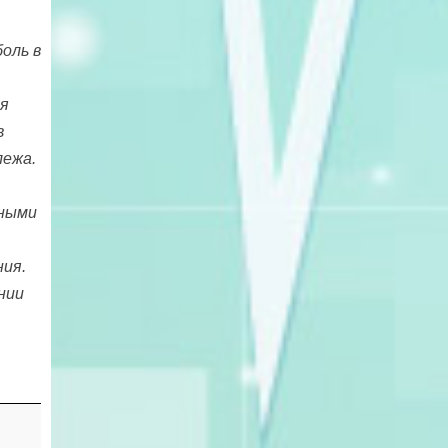
оль в
ся
в
лежа.
тными
ния.
нии