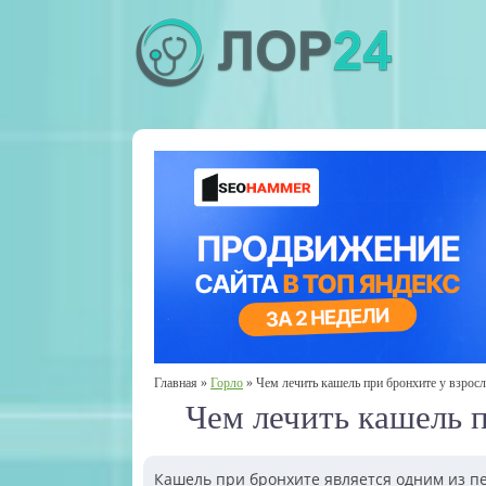
Главная
»
Горло
»
Чем лечить кашель при бронхите у взросл
Чем лечить кашель п
Кашель при бронхите является одним из пе