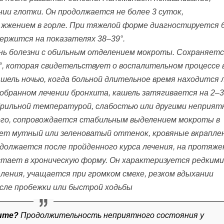
нии глотки. Он продолжается не более 3 суток,
жжением в горле. При тяжелой форме диагностируется б
ержится на показателях 38–39°.
ень болезни с обильным отделением мокроты. Сохраняет
°, которая свидетельствует о воспалительном процессе 
ашель ночью, когда больной длительное время находится 
обранном лечении бронхита, кашель затягивается на 2–3
брильной температурой, слабостью или другими неприя
ого, сопровождается стабильным выделением мокроты в
ет мутный или зеленоватый оттенок, кровяные вкрапле
олжается после пройденного курса лечения, на протяже
астает в хроническую форму. Он характеризуется редкими
аления, учащается при громком смехе, резком вдыхании
после пробежки или быстрой ходьбы
ите?
Продолжительность неприятного состояния у