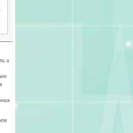
е
и, и
ает
в
ется
ите