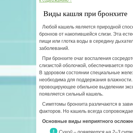
к содержанию ↑
Виды кашля при бронхите
Любой кашель является природной спос
бронхов от накопившейся слизи. Эта ест
пищи или глотка воды в середину дыхате
заболеваний.
При бронхите очаг воспаления сосредот
слизистой оболочкой, обеспечивается про
В здоровом состоянии специальные желе
необходима для поддержания влажности. 
провоцирующее обильное выделении экссу
появляется сильный кашель.
Симптомы бронхита различаются в завис
факторов. Но кашель всегда сопровождае
Основные виды неприятного осложн
Сухой – появляется на 2–3 сут