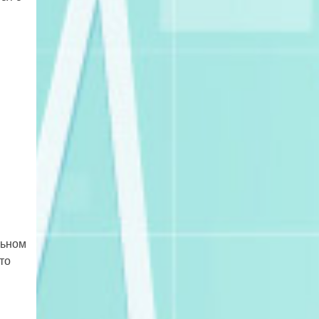
льном
то