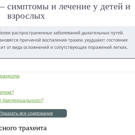
– симптомы и лечение у детей и
взрослых
более распространенных заболеваний дыхательных путей.
тановятся причиной воспаления трахеи, ухудшают состояние
сит от вида осложнений и сопутствующих поражений легких,
трахеита
еитом?
т бактериального?
Показать все содержание
сного трахеита