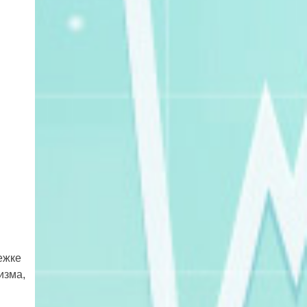
ежке
изма,