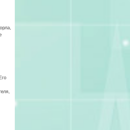
орла,
е
Его
теля,