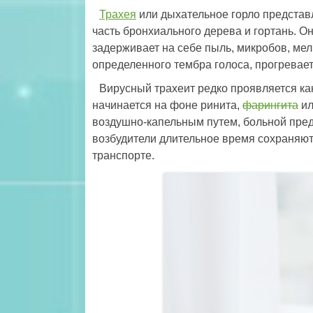
Трахея
или дыхательное горло предста
часть бронхиального дерева и гортань. О
задерживает на себе пыль, микробов, ме
определенного тембра голоса, прогревает
Вирусный трахеит редко проявляется ка
начинается на фоне ринита,
фарингита
ил
воздушно-капельным путем, больной пред
возбудители длительное время сохраняют
транспорте.