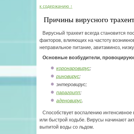
к содержанию ↑
Причины вирусного трахеи
Вирусный трахеит всегда становится п
факторов, влияющих на частоту возникно
неправильное питание, авитаминоз, низк
Основные возбудители, провоцирую
коронаровирус
;
риновирус
;
энтеровирус;
парагрипп
;
аденовирус
.
Способствует воспалению интенсивное в
или быстрой ходьбе. Вирусы начинают ак
выпитой воды со льдом.