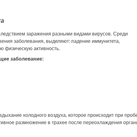
та
оследствием заражения разными видами вирусов. Среди
вения заболевания, выделяют: падение иммунитета,
ую физическую активность.
щие заболевание:
дыхание холодного воздуха, которое происходит при проб
тивное размножение в трахее после переохлаждения орган