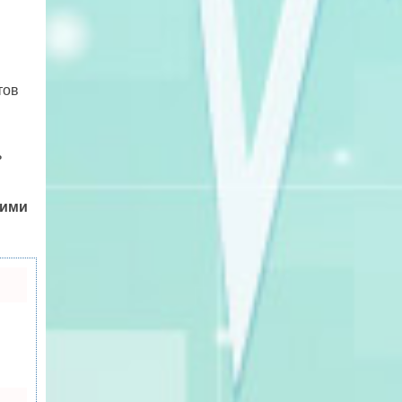
тов
ь
ними