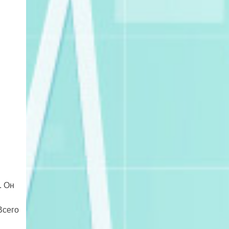
. Он
Всего