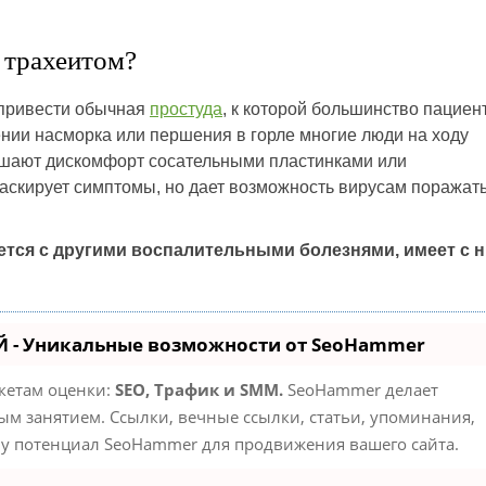
 трахеитом?
 привести обычная
простуда
, к которой большинство пациен
нии насморка или першения в горле многие люди на ходу
шают дискомфорт сосательными пластинками или
аскирует симптомы, но дает возможность вирусам поражат
ется с другими воспалительными болезнями, имеет с 
 - Уникальные возможности от SeoHammer
акетам оценки:
SEO, Трафик и SMM.
SeoHammer делает
м занятием. Ссылки, вечные ссылки, статьи, упоминания,
му потенциал SeoHammer для продвижения вашего сайта.