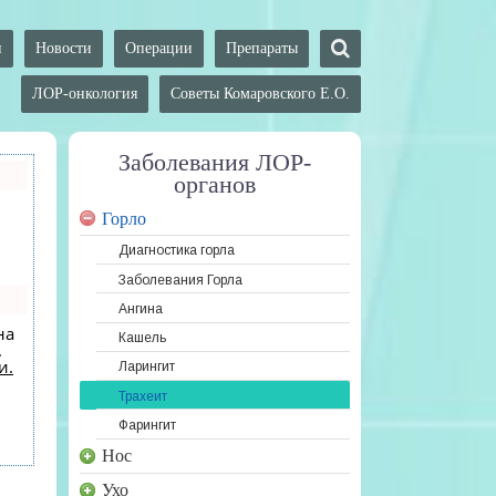
и
Новости
Операции
Препараты
ЛОР-онкология
Советы Комаровского Е.О.
Заболевания ЛОР-
органов
Горло
Диагностика горла
Заболевания Горла
Ангина
на
Кашель
.
и.
Ларингит
Трахеит
Фарингит
Нос
Ухо