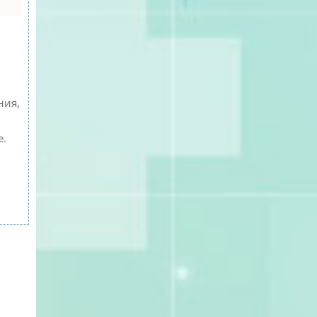
ния,
е.