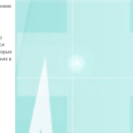
рхнюю
о
ся
торые
нях в