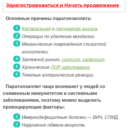
Зарегистрироваться и Начать продвижение
Основные причины паратонзиллита:
Катаральная
и
лакунарная ангина
.
Операции по удалению миндалин.
Механические повреждения слизистой
носоглотки.
Затяжной ринит,
синусит
,
гайморит
.
Хронические
ЛОР-заболевания
.
Тяжелые аллергические реакции.
Паратонзиллит чаще возникает у людей со
сниженным иммунитетом и системными
заболеваниями, поэтому можно выделить
провоцирующие факторы:
Иммунодефицитные болезни — ВИЧ, СПИД.
Нарушение обмена веществ.