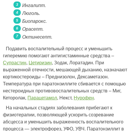
Ингалипт.
Люголь.
Биопарокс.
Орасепт.
Октинесепт.
Подавить воспалительный процесс и уменьшить
гиперемию помогают антигистаминные средства –
Супрастин
,
Цетиризин
, Зодак, Лоратадин. При
выраженной отечности, мешающей дыханию, назначают
кортикостероиды – Преднизолон, Дексаметазон.
Температура при паратонзиллите сбивается с помощью
нестероидных противовоспалительных средств – Миг,
Кеторолак,
Парацетамол
, Некст,
Нурофен
.
На начальных стадиях заболевания прибегают к
физиотерапии, позволяющей ускорить созревание
абсцесса и уменьшить выраженность воспалительного
процесса — электрофорез, УФО, УВЧ. Паратонзиллит в