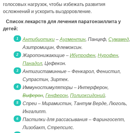
голосовых нагрузок, чтобы избежать развития
осложнений и ускорить выздоровление.
Список лекарств для лечения паратонзиллита у
детей:
Антибиотики
–
Аугментин
, Панцеф,
Сумамед
,
Азитромицин, Флемоксин.
Жаропонижающие –
Ибупрофен
,
Нурофен
,
Панадол
, Цефекон.
Антигистаминные – Фенкарол, Фенистил,
Супрастин, Зиртек.
Иммуностимуляторы – Интерферон,
Виферон
,
Генферон
,
Полиоксидоний
.
Спреи – Мирамистин, Тантум Верде, Люголь,
Ингалипт.
Пастилки для рассасывания – Фарингосепт,
Лизобакт, Стрепсилс.