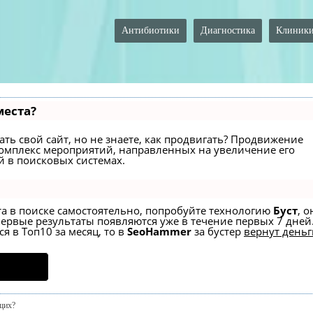
Антибиотики
Диагностика
Клиник
места?
ть свой сайт, но не знаете, как продвигать? Продвижение
й комплекс мероприятий, направленных на увеличение его
 в поисковых системах.
та в поиске самостоятельно, попробуйте технологию
Буст
, о
первые результаты появляются уже в течение первых 7 дней
я в Топ10 за месяц, то в
SeoHammer
за бустер
вернут деньг
щих?