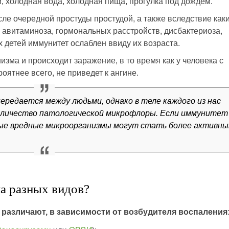
, холодная вода, холодная пища, прогулка под дождем.
ле очередной простуды простудой, а также вследствие каки
 авитаминоза, гормональных расстройств, дисбактериоза,
х детей иммунитет ослаблен ввиду их возраста.
зма и происходит заражение, в то время как у человека с
оятнее всего, не приведет к ангине.
ередается между людьми, однако в теле каждого из нас
оличество патологической микрофлоры. Если иммунитет
ные вредные микроорганизмы могут стать более активн
на разных видов?
 различают, в зависимости от возбудителя воспаления