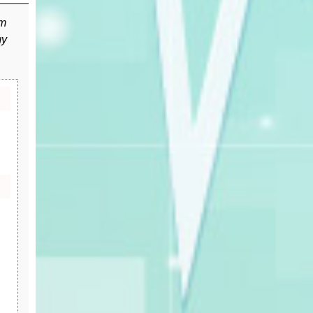
ет
чу