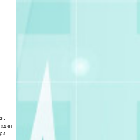
и.
 один
при