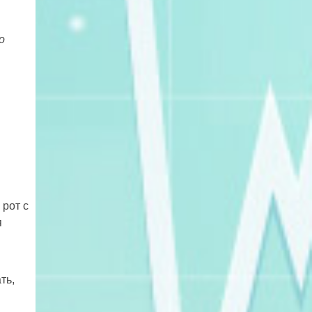
но
 рот с
я
ть,