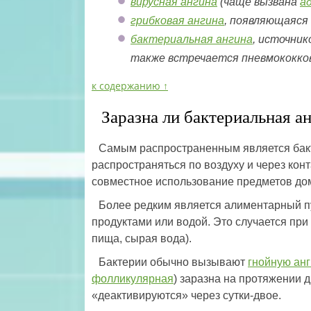
вирусная ангина
(чаще вызвана
а
грибковая ангина
, появляющаяся
бактериальная ангина
, источни
также встречается пневмококко
к содержанию ↑
Заразна ли бактериальная а
Самым распространенным является бакт
распространяться по воздуху и через кон
совместное использование предметов до
Более редким является алиментарный пу
продуктами или водой. Это случается пр
пища, сырая вода).
Бактерии обычно вызывают
гнойную анг
фолликулярная
) заразна на протяжении д
«деактивируются» через сутки-двое.