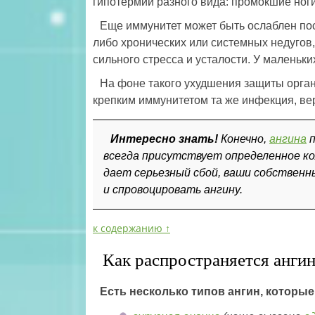
гипотермии разного вида: промокшие ноги
Еще иммунитет может быть ослаблен пос
либо хронических или системных недугов,
сильного стресса и усталости. У маленьки
На фоне такого ухудшения защиты органи
крепким иммунитетом та же инфекция, вер
Интересно знать!
Конечно,
ангина
п
всегда присутствует определенное к
дает серьезный сбой, ваши собствен
и спровоцировать ангину.
к содержанию ↑
Как распространяется анги
Есть несколько типов ангин, которые