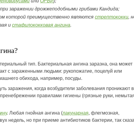
деновирусами
или
ОРВИ
);
 при заражении дрожжеподобными грибами Кандида;
ком которой преимущественно являются
стрептококки
, 
вая и
стафилококковая ангина
.
нгина?
ериальный тип. Бактериальная ангина заразна, она может
такт с зараженными людьми: рукопожатие, поцелуй или
машнего обихода, например, посуды.
ть заражения, когда возбудители заболевания проникают в
и пренебрежении правилами гигиены (грязные руки, немыта
ину
. Любая гнойная ангина (
лакунарная
, флегмозная,
вух недель, но при приеме антибиотиков бактерии, так сказа