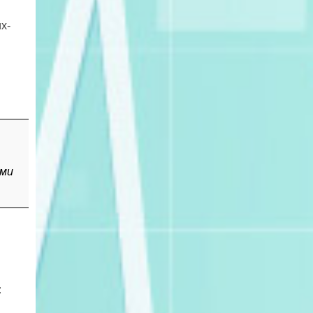
х-
ыми
: