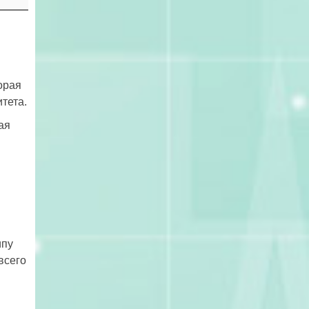
орая
тета.
ая
ипу
всего