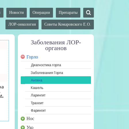
и
Новости
Операции
Препараты
ЛОР-онкология
Советы Комаровского Е.О.
Заболевания ЛОР-
органов
Горло
Диагностика горла
Заболевания Горла
Ангина
на
Кашель
.
и.
Ларингит
Трахеит
Фарингит
Нос
Ухо