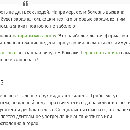
ть не для всех людей. Например, если болезнь вызвана
будет заразна только для тех, кто впервые заразился ним,
м, а значит повторно не заболеют.
зывают
катаральную ангину
. Это наиболее легкая форма, кот
ятельно в течение недели, при условии нормального иммуни
 ангина
, вызванная вирусом Коксаки.
Герпесная ангина
сам
льно изолировать!
а?
меньше остальных двух видов тонзиллита. Грибы могут
ем, но данный недуг практически всегда развивается по т
нитета и дисбактериоза. Специалисты отмечают, что чаще 
вляется длительное употребление антибиотиков или
оспаление в горле.