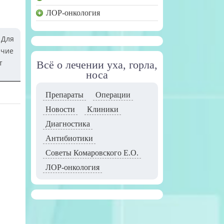
ЛОР-онкология
 Для
ичие
т
Всё о лечении уха, горла,
носа
Препараты
Операции
Новости
Клиники
Диагностика
Антибиотики
Советы Комаровского Е.О.
ЛОР-онкология