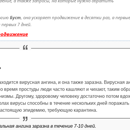
дение, а также запросы, на которые нужно обратить
огию
Буст
, она ускоряет продвижение в десятки раз, а первы
первых 7 дней.
родвижение
?
ходится вирусная ангина, и она также заразна. Вирусная а
о время простуды люди часто кашляют и чихают, таким обр
низмы. Другому, здоровому человеку достаточно потом вдо
школах вирусы способны в течение нескольких дней поражать
 настоящую эпидемию, требующую карантина.
льная ангина заразна в течение 7-10 дней.