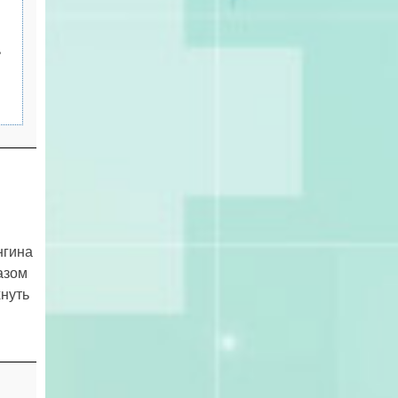
е
нгина
азом
хнуть