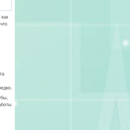
 как
 что
та
едко.
убы,
аботы