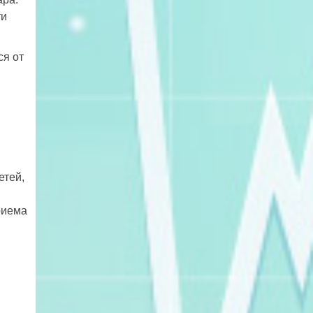
ти
ся от
етей,
риема