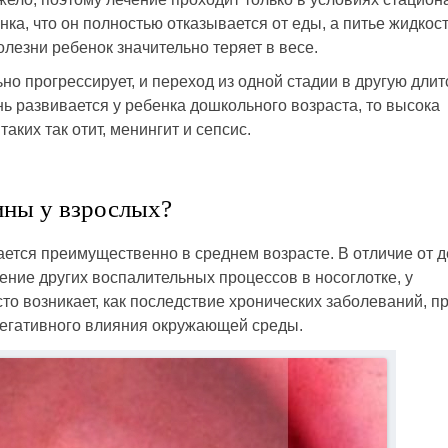
а, что он полностью отказывается от еды, а питье жидкос
лезни ребенок значительно теряет в весе.
но прогрессирует, и переход из одной стадии в другую длит
нь развивается у ребенка дошкольного возраста, то высока
аких так отит, менингит и сепсис.
ины у взрослых?
ется преимущественно в среднем возрасте. В отличие от д
нение других воспалительных процессов в носоглотке, у
то возникает, как последствие хронических заболеваний, п
негативного влияния окружающей среды.