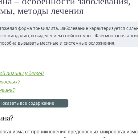
на – особенности заболевания,
мы, методы лечения
 тяжелая форма тонзиллита. Заболевание характеризуется сил
оло миндалин, и выделением гнойных масс. Флегмонозная анги
пособна вызывать местные и системные осложнения.
ой ангины у детей
зрослых?
нгина?
Показать все содержание
ина?
 организма от проникновения вредоносных микроорганизмов