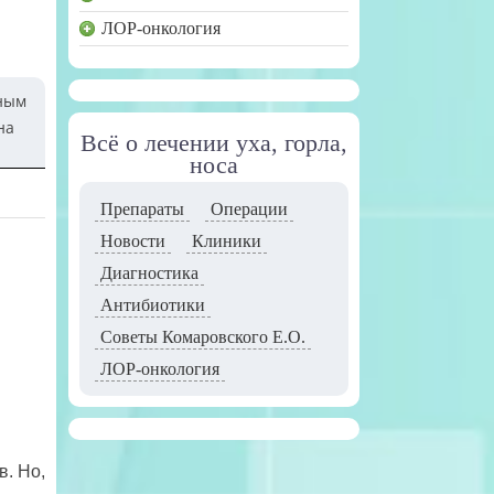
ЛОР-онкология
ьным
на
Всё о лечении уха, горла,
носа
Препараты
Операции
Новости
Клиники
Диагностика
Антибиотики
Советы Комаровского Е.О.
ЛОР-онкология
. Но,