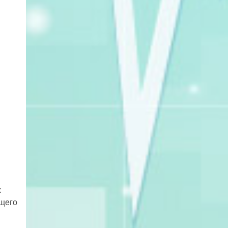
х
ащего