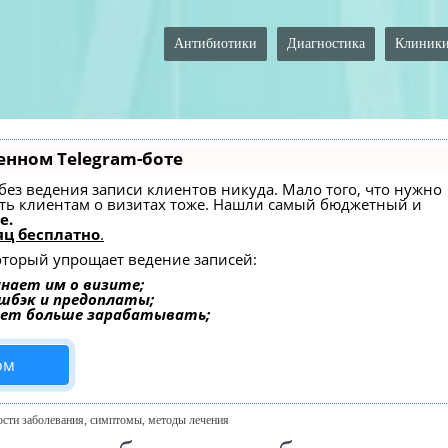
Антибиотики
Диагностика
Клиник
енном Telegram-боте
— без ведения записи клиентов никуда. Мало того, что нужно
ать клиентам о визитах тоже. Нашли самый бюджетный и
e.
ц бесплатно
.
который упрощает ведение записей:
нает им о визите;
эшбэк и предоплаты;
ает больше зарабатывать;
ом
ости заболевания, симптомы, методы лечения