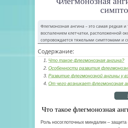
Флегмонозная анги
симпто
Флегмонозная ангина – это самая редкая и
воспалением клетчатки, расположенной ок
сопровождается тяжелыми симптомами и с
Содержание:
Что такое флегмонозная ангина?
Особенности развития флегмонозн
Развитие флегмонозной ангины у в
От чего возникает флегмонозная а
Что такое флегмонозная анг
Роль носоглоточных миндалин – защита