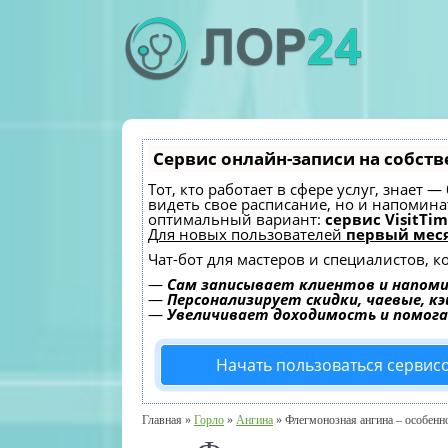
Сервис онлайн-записи на собств
Тот, кто работает в сфере услуг, знает 
видеть свое расписание, но и напомин
оптимальный вариант:
сервис VisitTim
Для новых пользователей
первый меся
Чат-бот для мастеров и специалистов, 
—
Сам записывает клиентов и напоми
—
Персонализирует скидки, чаевые, к
—
Увеличивает доходимость и помог
Начать пользоваться сервис
Главная
»
Горло
»
Ангина
»
Флегмонозная ангина – особенн