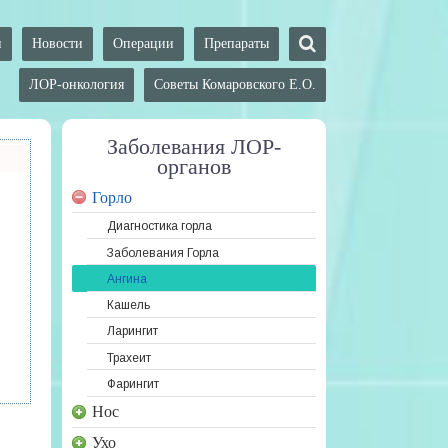
и
Новости
Операции
Препараты
ЛОР-онкология
Советы Комаровского Е.О.
Заболевания ЛОР-
органов
Горло
Диагностика горла
Заболевания Горла
Ангина
Кашель
Ларингит
Трахеит
Фарингит
Нос
Ухо