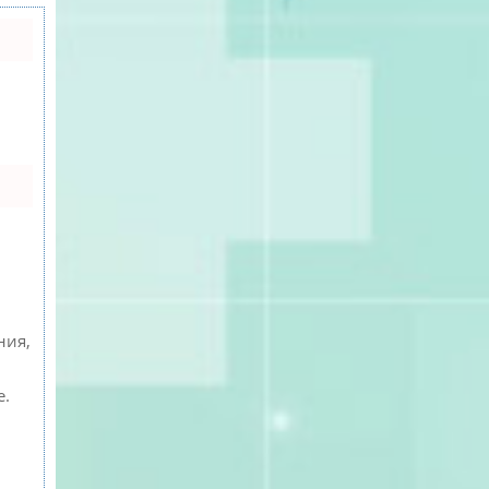
ния,
е.