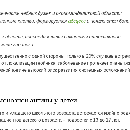
течность небных дужек и околоминдаликовой области;
аленные клетки, формируется
абсцесс
и появляются боли
я абсцесс, присоединяются симптомы интоксикации.
ытие гнойника.
ущественно с одной стороны, только в 20% случаев встреч
от локализации гнойника, заболевание протекает очень тя
озной ангине высокий риск развития системных осложнений
монозной ангины у детей
го и младшего школьного возраста встречается крайне редк
ациентов детского возраста – подростки с 13 до 17 лет.
жело, поэтому лечение проходит только в условиях стацион