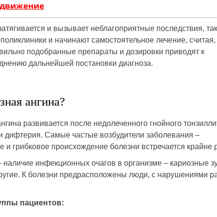
одвижение
затягивается и вызывает неблагоприятные последствия, так
поликлиники и начинают самостоятельное лечение, считая,
вильно подобранные препараты и дозировки приводят к
днению дальнейшей постановки диагноза.
зная ангина?
нгина развивается после недолеченного гнойного тонзилли
ли дифтерия. Самые частые возбудители заболевания –
 и грибковое происхождение болезни встречается крайне р
 наличие инфекционных очагов в организме – кариозные з
 другие. К болезни предрасположены люди, с нарушениями р
уппы пациентов: