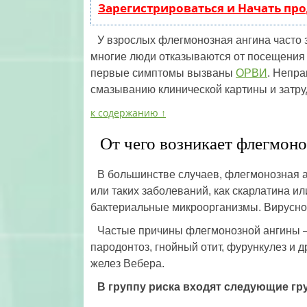
Зарегистрироваться и Начать пр
У взрослых флегмонозная ангина часто 
многие люди отказываются от посещения 
первые симптомы вызваны
ОРВИ
. Непра
смазыванию клинической картины и затру
к содержанию ↑
От чего возникает флегмоно
В большинстве случаев, флегмонозная а
или таких заболеваний, как скарлатина и
бактериальные микроорганизмы. Вирусное
Частые причины флегмонозной ангины –
пародонтоз, гнойный отит, фурункулез и
желез Вебера.
В группу риска входят следующие гр