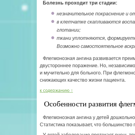
Болезнь проходит три стадии:
незначительное покраснение и о
в клетчатке скапливаются восп
глотании;
ткани уплотняются, формируетс
Возможно самостоятельное вскр
Флегмонозная ангина развивается преим
двустороннее поражение. Но, независимо 
и мучительно для больного. При флегмон
снижающих качество жизни пациента.
к содержанию ↑
Особенности развития флег
Флегмонозная ангина у детей дошкольно
Статистика показывает, что большинство п
У детей заболевание протекает очень тя