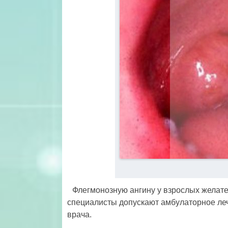
Флегмонозную ангину у взрослых желател
специалисты допускают амбулаторное леч
врача.