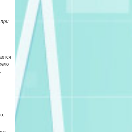
 при
ается
жело
,
о.
ара.