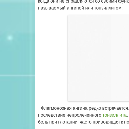
когда они не справляются со своими фун
называемый ангиной или тонзиллитом.
Флегмонозная ангина редко встречается,
последствие непролеченного
тонзиллита
боль при глотании, часто приводящая к по