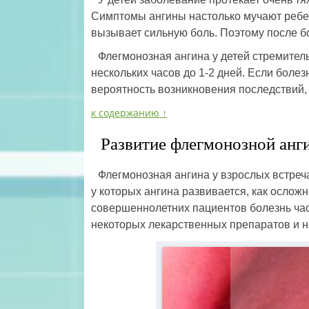
Симптомы ангины настолько мучают ребенк
вызывает сильную боль. Поэтому после бо
Флегмонозная ангина у детей стремитель
нескольких часов до 1-2 дней. Если болез
вероятность возникновения последствий, т
к содержанию ↑
Развитие флегмонозной анг
Флегмонозная ангина у взрослых встреча
у которых ангина развивается, как ослож
совершеннолетних пациентов болезнь час
некоторых лекарственных препаратов и 