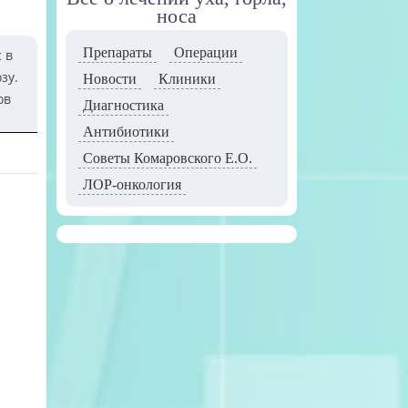
носа
Препараты
Операции
 в
зу.
Новости
Клиники
ов
Диагностика
Антибиотики
Советы Комаровского Е.О.
ЛОР-онкология