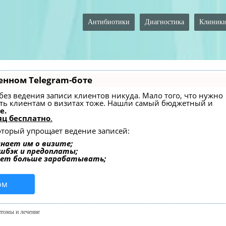
Антибиотики
Диагностика
Клиник
енном Telegram-боте
— без ведения записи клиентов никуда. Мало того, что нужно
ать клиентам о визитах тоже. Нашли самый бюджетный и
e.
ц бесплатно
.
который упрощает ведение записей:
нает им о визите;
эшбэк и предоплаты;
ает больше зарабатывать;
ом
птомы и лечение