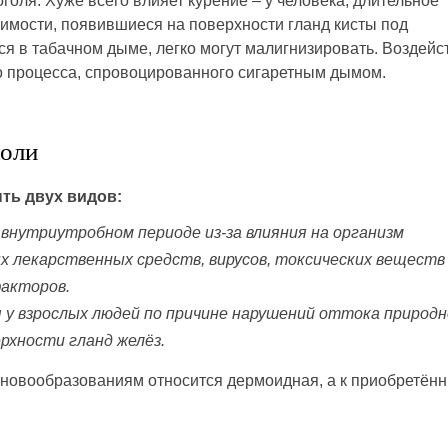
голя. Хуже всего влияет курение – у человека, длительное
имости, появившиеся на поверхности гланд кисты под
я в табачном дыме, легко могут малигнизировать. Воздейс
го процесса, спровоцированного сигаретным дымом.
холи
ть двух видов:
внутриутробном периоде из-за влияния на организм
 лекарственных средств, вирусов, токсических веществ
факторов.
у взрослых людей по причине нарушений оттока природн
рхности гланд желёз.
новообразованиям относится дермоидная, а к приобретён