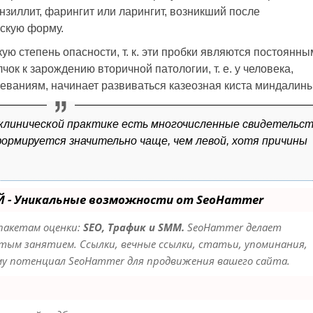
нзиллит, фарингит или ларингит, возникший после
скую форму.
ю степень опасности, т. к. эти пробки являются постоянны
ок к зарождению вторичной патологии, т. е. у человека,
ваниям, начинает развиваться казеозная киста миндалины
клинической практике есть многочисленные свидетельс
формируется значительно чаще, чем левой, хотя причины
Й - Уникальные возможности от SeoHammer
пакетам оценки:
SEO, Трафик и SMM.
SeoHammer делает
ым занятием. Ссылки, вечные ссылки, статьи, упоминания,
уму потенциал SeoHammer для продвижения вашего сайта.