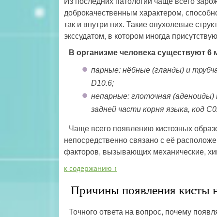
Из последних патологий чаще всего зарож
доброкачественным характером, способно
так и внутри них. Такие опухолевые стр
экссудатом, в котором иногда присутству
В организме человека существуют 6 
парные: нёбные (гланды) и труб
D10.6;
непарные: глоточная (аденоиды) 
задней части корня языка, код С0
Чаще всего появлению кистозных образо
непосредственно связано с её располож
факторов, вызывающих механические, хи
к содержанию ↑
Причины появления кисты 
Точного ответа на вопрос, почему появл