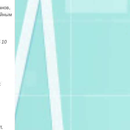
анов,
ойным
 10
х
т,