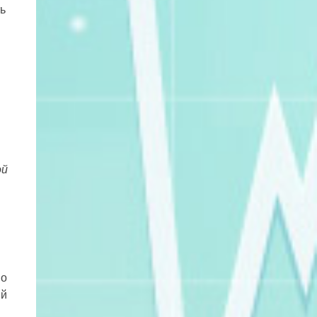
ь
ой
но
ый