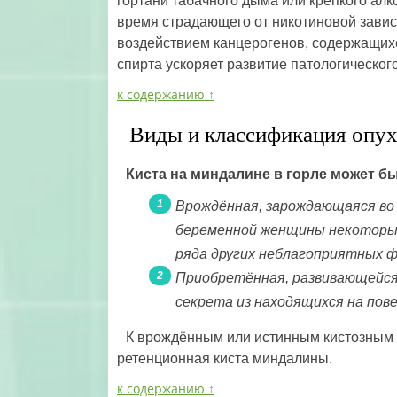
гортани табачного дыма или крепкого алко
время страдающего от никотиновой завис
воздействием канцерогенов, содержащихс
спирта ускоряет развитие патологическо
к содержанию ↑
Виды и классификация опу
Киста на миндалине в горле может бы
Врождённая, зарождающаяся во 
беременной женщины некоторых
ряда других неблагоприятных 
Приобретённая, развивающейся 
секрета из находящихся на пове
К врождённым или истинным кистозным 
ретенционная киста миндалины.
к содержанию ↑