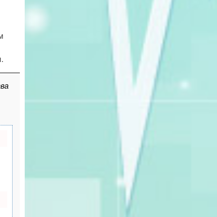
м
.
тва