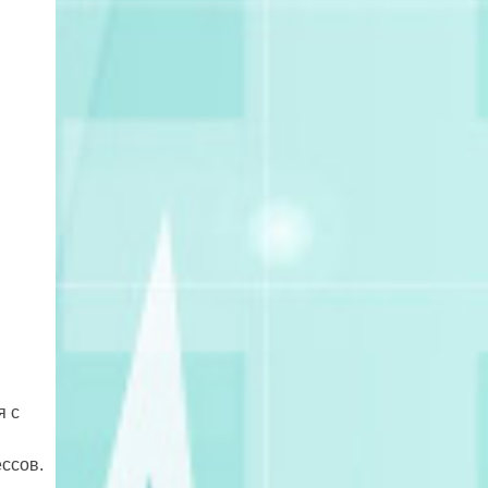
я с
ссов.