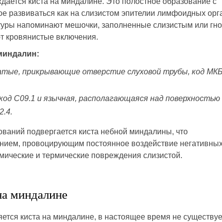
дается киста на миндалине. Это полостное образование с
е развиваться как на слизистом эпителии лимфоидных орг
уктуры напоминают мешочки, заполненные слизистым или гн
ют кровянистые включения.
миндалин:
чатые, прикрывающие отверстие слуховой трубы, код МКБ
код С09.1 и язычная, располагающаяся над поверхностью
2.4.
ваний подвергается киста небной миндалины, что
ением, провоцирующим постоянное воздействие негативны
мические и термические повреждения слизистой.
на миндалине
яется киста на миндалине, в настоящее время не существуе