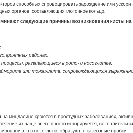
кторов способных спровоцировать зарождение или ускорит
ных органов, составляющих глоточное кольцо.
оминают следующие причины возникновения кисты на
;
агоприятных районах;
процессы, развивающиеся в рото- и носоглотке;
гайморита или тонзиллита, сопровождающихся выраженн
 на миндалине кроются в простудных заболеваниях, актив
 лечение их чаще всего просто игнорируется, воспалительн
вированию, а в носоглотке образуются казеозные пробки,