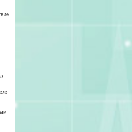
твие
 и
ого
ным