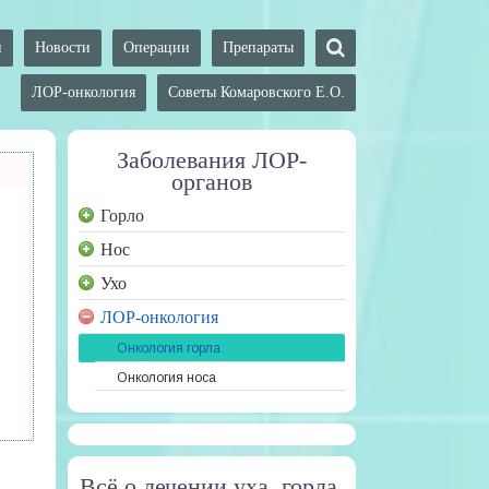
и
Новости
Операции
Препараты
ЛОР-онкология
Советы Комаровского Е.О.
Заболевания ЛОР-
органов
Горло
Нос
Ухо
ЛОР-онкология
Онкология горла
Онкология носа
Всё о лечении уха, горла,