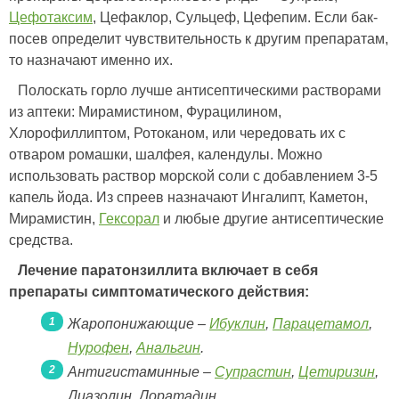
Цефотаксим
, Цефаклор, Сульцеф, Цефепим. Если бак-
посев определит чувствительность к другим препаратам,
то назначают именно их.
Полоскать горло лучше антисептическими растворами
из аптеки: Мирамистином, Фурацилином,
Хлорофиллиптом, Ротоканом, или чередовать их с
отваром ромашки, шалфея, календулы. Можно
использовать раствор морской соли с добавлением 3-5
капель йода. Из спреев назначают Ингалипт, Каметон,
Мирамистин,
Гексорал
и любые другие антисептические
средства.
Лечение паратонзиллита включает в себя
препараты симптоматического действия:
Жаропонижающие –
Ибуклин
,
Парацетамол
,
Нурофен
,
Анальгин
.
Антигистаминные –
Супрастин
,
Цетиризин
,
Диазолин, Лоратадин.