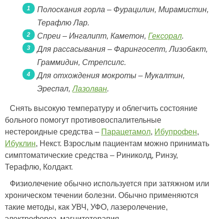
Полоскания горла – Фурацилин, Мирамистин,
Терафлю Лар.
Спреи – Ингалипт, Каметон,
Гексорал
.
Для рассасывания – Фарингосепт, Лизобакт,
Граммидин, Стрепсилс.
Для отхождения мокроты – Мукалтин,
Эреспал,
Лазолван
.
Снять высокую температуру и облегчить состояние
больного помогут противовоспалительные
нестероидные средства –
Парацетамол
,
Ибупрофен
,
Ибуклин
, Некст. Взрослым пациентам можно принимать
симптоматические средства – Риниколд, Ринзу,
Терафлю, Колдакт.
Физиолечение обычно используется при затяжном или
хроническом течении болезни. Обычно применяются
такие методы, как УВЧ, УФО, лазеролечение,
электрофорез, магнитотерапия.