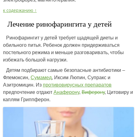
к содержанию ↑
Лечение ринофарингита у детей
Ринофарингит у детей требует щадящей диеты и
обильного питья. Ребенок должен придерживаться
постельного режима и меньше разговаривать, чтобы
избежать большой нагрузки.
Детям подбирают самые безопасные антибиотики –
Флемоксин,
Сумамед
, Иксим Люпин, Супракс и
Азитромицин. Из
противовирусных препаратов
предпочтение отдают
Анаферону
,
Виферону
, Цитовиру и
каплям Гриппферон.