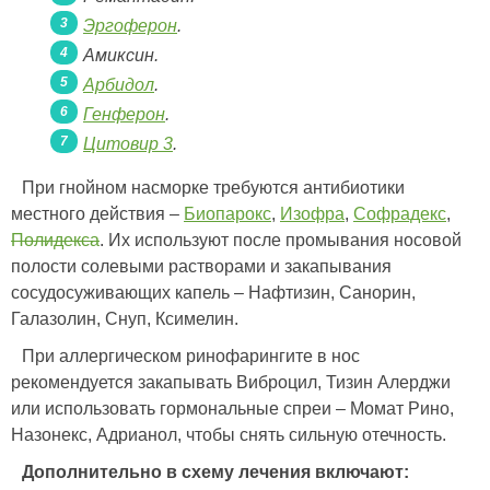
Эргоферон
.
Амиксин.
Арбидол
.
Генферон
.
Цитовир 3
.
При гнойном насморке требуются антибиотики
местного действия –
Биопарокс
,
Изофра
,
Софрадекс
,
Полидекса
. Их используют после промывания носовой
полости солевыми растворами и закапывания
сосудосуживающих капель – Нафтизин, Санорин,
Галазолин, Снуп, Ксимелин.
При аллергическом ринофарингите в нос
рекомендуется закапывать Виброцил, Тизин Алерджи
или использовать гормональные спреи – Момат Рино,
Назонекс, Адрианол, чтобы снять сильную отечность.
Дополнительно в схему лечения включают: