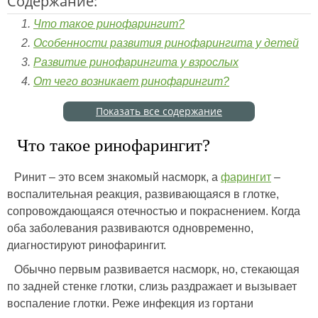
Содержание:
Что такое ринофарингит?
Особенности развития ринофарингита у детей
Развитие ринофарингита у взрослых
От чего возникает ринофарингит?
Показать все содержание
Что такое ринофарингит?
Ринит – это всем знакомый насморк, а
фарингит
–
воспалительная реакция, развивающаяся в глотке,
сопровождающаяся отечностью и покраснением. Когда
оба заболевания развиваются одновременно,
диагностируют ринофарингит.
Обычно первым развивается насморк, но, стекающая
по задней стенке глотки, слизь раздражает и вызывает
воспаление глотки. Реже инфекция из гортани