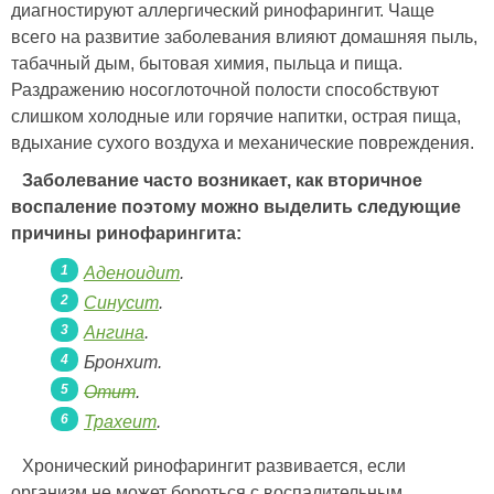
диагностируют аллергический ринофарингит. Чаще
всего на развитие заболевания влияют домашняя пыль,
табачный дым, бытовая химия, пыльца и пища.
Раздражению носоглоточной полости способствуют
слишком холодные или горячие напитки, острая пища,
вдыхание сухого воздуха и механические повреждения.
Заболевание часто возникает, как вторичное
воспаление поэтому можно выделить следующие
причины ринофарингита:
Аденоидит
.
Синусит
.
Ангина
.
Бронхит.
Отит
.
Трахеит
.
Хронический ринофарингит развивается, если
организм не может бороться с воспалительным