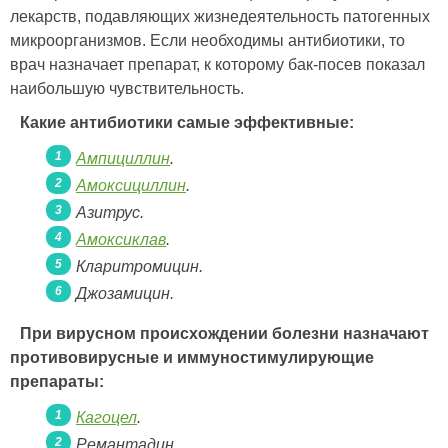
лекарств, подавляющих жизнедеятельность патогенных
микроорганизмов. Если необходимы антибиотики, то
врач назначает препарат, к которому бак-посев показал
наибольшую чувствительность.
Какие антибиотики самые эффективные:
Ампициллин
.
Амоксициллин
.
Азитрус.
Амоксиклав
.
Кларитромицин.
Джозамицин.
При вирусном происхождении болезни назначают
противовирусные и иммуностимулирующие
препараты:
Кагоцел
.
Ремантадин.