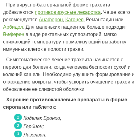
При вирусно-бактериальной форме трахеита
добавляются
противовирусные лекарства
. Чаще всего
рекомендуется
Анаферон
,
Кагоцел
, Ремантадин или
Арбидол
. Для маленьких пациентов больше подходит
Виферон
в виде ректальных суппозиторий, мягко
снижающий температуру, нормализующий выработку
иммунных клеток в полости трахеи.
Симптоматическое лечение трахеита начинается с
первого дня болезни, когда человека беспокоит сухой и
колючий кашель. Необходимо улучшить формирование и
отхождение мокроты, чтобы ускорить очищение трахеи и
обновление ее слизистой оболочки.
Хорошие противокашлевые препараты в форме
сиропа или таблеток:
Коделак Бронхо;
Гербион;
Лазолван;